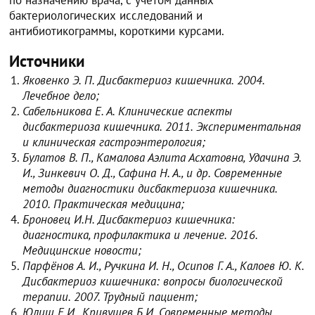
по назначению врача, с учетом данных
бактериологических исследований и
антибиотикограммы, короткими курсами.
Источники
Яковенко Э. П. Дисбактериоз кишечника. 2004.
Лечебное дело;
Сабельникова Е. А. Клинические аспекты
дисбактериоза кишечника. 2011. Экспериментальная
и клиническая гастроэнтерология;
Булатов В. П., Камалова Аэлита Асхатовна, Удачина Э.
И., Зинкевич О. Д., Сафина Н. А., и др. Современные
методы диагностики дисбактериоза кишечника.
2010. Практическая медицина;
Броновец И.Н. Дисбактериоз кишечника:
диагностика, профилактика и лечение. 2016.
Медицинские новости;
Парфёнов А. И., Ручкина И. Н., Осипов Г. А., Калоев Ю. К.
Дисбактериоз кишечника: вопросы биологической
терапии. 2007. Трудный пациент;
Юлиш Е.И., Кривущев Б.И. Современные методы