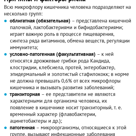
Всю микрофлору кишечника человека подразделяют на
несколько групп:
облигатная (обязательная)
– представлена кишечной
палочкой, лактобактериями и бифидобактериями;
играет важную роль в процессе пищеварения,
синтеза ряда витаминов, обмена веществ, регуляции
иммунитета;
условно-патогенная (факультативная)
– к ней
относятся дрожжевые грибки рода Кандида,
клостридии, клебсиела, протей, энтеробактер,
эпидермальный и золотистый стафилококк; в норме
не должна превышать 0,6% от всех микрофлоры
кишечника и вызывать развития заболеваний;
транзиторная
– ее представители не являются
характерными для организма человека, их
появление в кишечнике носит транзиторный, т. е.
временный характер (флавобактерии,
ацинетобактеры и др.);
патогенная
– микроорганизмы, относящиеся к этой
группе, вызывают инфекционные заболевания