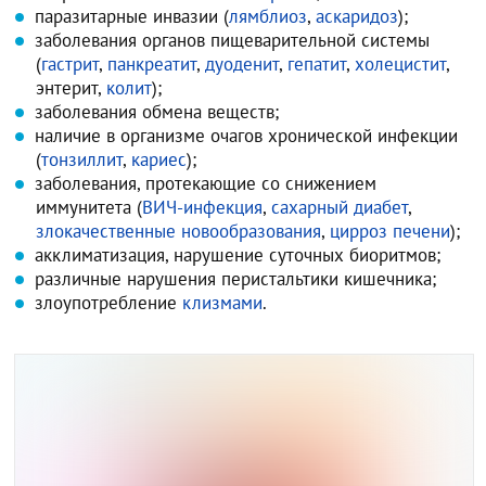
паразитарные инвазии (
лямблиоз
,
аскаридоз
);
заболевания органов пищеварительной системы
(
гастрит
,
панкреатит
,
дуоденит
,
гепатит
,
холецистит
,
энтерит,
колит
);
заболевания обмена веществ;
наличие в организме очагов хронической инфекции
(
тонзиллит
,
кариес
);
заболевания, протекающие со снижением
иммунитета (
ВИЧ-инфекция
,
сахарный диабет
,
злокачественные новообразования
,
цирроз печени
);
акклиматизация, нарушение суточных биоритмов;
различные нарушения перистальтики кишечника;
злоупотребление
клизмами
.