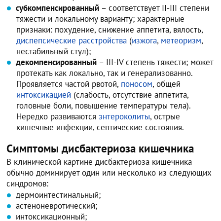
субкомпенсированный
– соответствует II-III степени
тяжести и локальному варианту; характерные
признаки: похудение, снижение аппетита, вялость,
диспепсические расстройства
(
изжога
,
метеоризм
,
нестабильный стул);
декомпенсированный
– III-IV степень тяжести; может
протекать как локально, так и генерализованно.
Проявляется частой рвотой,
поносом
, общей
интоксикацией
(слабость, отсутствие аппетита,
головные боли, повышение температуры тела).
Нередко развиваются
энтероколиты
, острые
кишечные инфекции, септические состояния.
Симптомы дисбактериоза кишечника
В клинической картине дисбактериоза кишечника
обычно доминирует один или несколько из следующих
синдромов:
дермоинтестинальный;
астеноневротический;
интоксикационный;